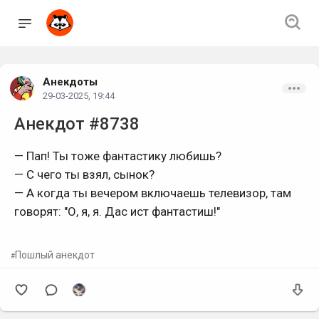
Анекдоты
29-03-2025, 19:44
Анекдот #8738
— Пап! Ты тоже фантастику любишь?
— С чего ты взял, сынок?
— А когда ты вечеpом включаешь телевизоp, там
говоpят: "О, я, я. Дас ист фантастиш!"
Пошлый анекдот