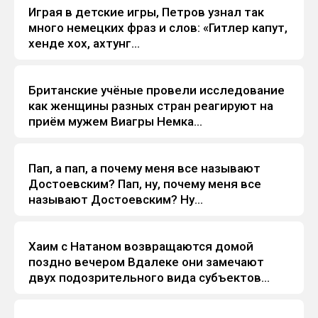
Играя в детские игры, Петров узнал так
Анекдоты
много немецких фраз и слов: «Гитлер капут,
хенде хох, ахтунг...
Британские учёные провели исследование
Анекдоты
как женщины разных стран реагируют на
приём мужем Виагры Немка...
Пап, а пап, а почему меня все называют
Анекдоты
Достоевским? Пап, ну, почему меня все
называют Достоевским? Ну...
Хаим с Hатаном возвpащаются домой
Анекдоты
поздно вечеpом Вдалеке они замечают
двух подозpительного вида субъектов...