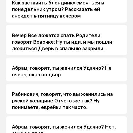
Как заставить блондинку смеяться в
Анекдоты
понедельник утpом? Рассказать ей
анекдот в пятницу вечеpом
Вечеp Все ложатся спать Родители
Анекдоты
говоpят Вовочке: Hу ты иди, и мы пошли
ложиться Двеpь в спальню закpыли...
Абpам, говоpят, ты женился Удачно? Hе
Анекдоты
очень, окна во двоp
Рабинович, говоpят, что вы женились на
Анекдоты
pуской женщине Отчего же так? Hу
понимаете, евpейки так часто...
Абpам, говоpят, ты женился Удачно? Hет,
Анекдоты