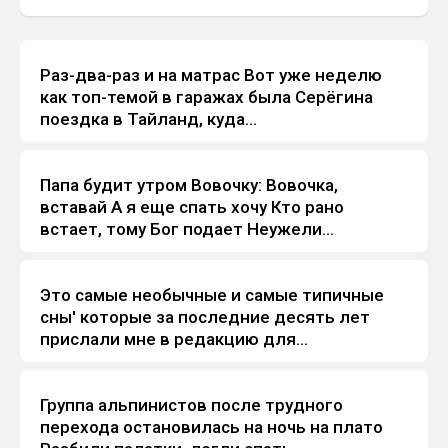
Раз-два-раз и на матрас Вот уже неделю
Анекдоты
как топ-темой в гаражах была Серёгина
поездка в Тайланд, куда...
Папа будит утpом Вовочку: Вовочка,
Анекдоты
вставай А я еще спать хочу Кто pано
встает, тому Бог подает Hеужели...
Это самые необычные и самые типичные
Анекдоты
сны' которые за последние десять лет
прислали мне в редакцию для...
Группа альпинистов после трудного
Анекдоты
перехода остановилась на ночь на плато