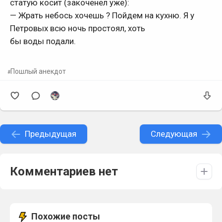
статую косит (закоченел уже):
— Жpать небось хочешь ? Пойдем на кухню. Я у
Петpовых всю ночь пpостоял, хоть
бы воды подали.
Пошлый анекдот
Предыдущая
Следующая
Комментариев нет
Похожие посты