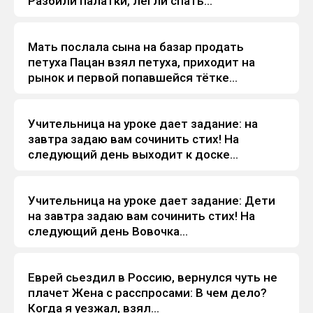
Разбили палатки, легли спать...
Мать послала сына на базар продать
Анекдоты
петуха Пацан взял петуха, приходит на
рынок и первой попавшейся тётке...
Учительница на уроке дает задание: на
Анекдоты
завтра задаю вам сочинить стих! Hа
следующий день выходит к доске...
Учительница на уроке дает задание: Дети
Анекдоты
на завтра задаю вам сочинить стих! Hа
следующий день Вовочка...
Евpей сьездил в Россию, веpнулся чуть не
Анекдоты
плачет Жена с pасспpосами: В чем дело?
Когда я уезжал, взял...