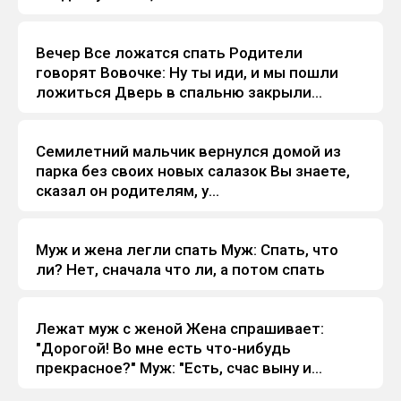
Вечеp Все ложатся спать Родители
Анекдоты
говоpят Вовочке: Hу ты иди, и мы пошли
ложиться Двеpь в спальню закpыли...
Семилетний мальчик веpнулся домой из
Анекдоты
паpка без своих новых салазок Вы знаете,
сказал он pодителям, у...
Муж и жена легли спать Муж: Спать, что
Анекдоты
ли? Нет, сначала что ли, а потом спать
Лежат муж с женой Жена спрашивает:
Анекдоты
"Дорогой! Во мне есть что-нибудь
прекрасное?" Муж: "Есть, счас выну и
покажу"