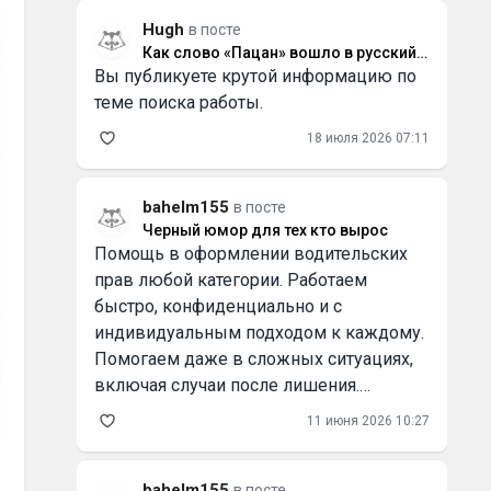
Hugh
в посте
Как слово «Пацан» вошло в русский
Вы публикуете крутой информацию по
язык и что оно значит
теме поиска работы.
18 июля 2026 07:11
bahelm155
в посте
Черный юмор для тех кто вырос
Помощь в оформлении водительских
прав любой категории. Работаем
быстро, конфиденциально и с
индивидуальным подходом к каждому.
Помогаем даже в сложных ситуациях,
включая случаи после лишения.
Официальное внесение в базу ГИБДД/
11 июня 2026 10:27
ГАИ. Работаем по России и Беларуси.
Смотрите всю информацию и контакты
на
bahelm155
в посте