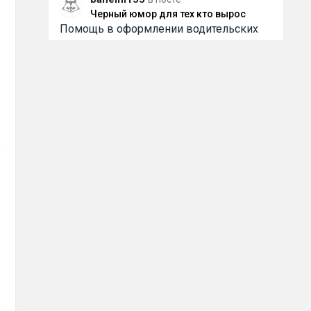
Черный юмор для тех кто вырос
Помощь в оформлении водительских
прав любой категории. Работаем
быстро, конфиденциально и с
индивидуальным подходом к каждому.
Помогаем даже в сложных ситуациях,
включая случаи после лишения.
Официальное внесение в базу ГИБДД/
2
9 июня 2026 06:01
ГАИ. Работаем по России и Беларуси.
Смотрите всю информацию и контакты
на
bahelm155
в посте
Черный юмор для тех кто вырос
Помощь в оформлении водительских
прав любой категории. Работаем
быстро, конфиденциально и с
индивидуальным подходом к каждому.
Помогаем даже в сложных ситуациях,
включая случаи после лишения.
Официальное внесение в базу ГИБДД/