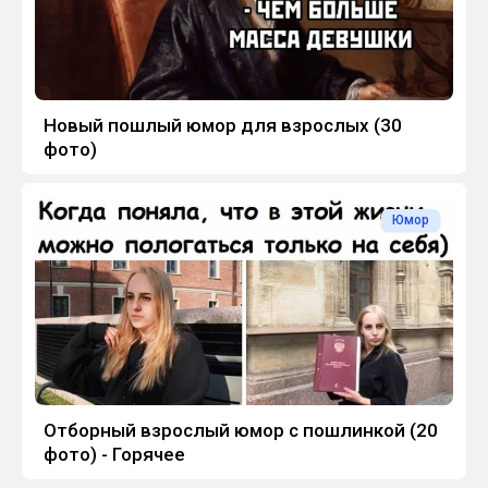
Новый пошлый юмор для взрослых (30
фото)
Юмор
Отборный взрослый юмор с пошлинкой (20
фото) - Горячее