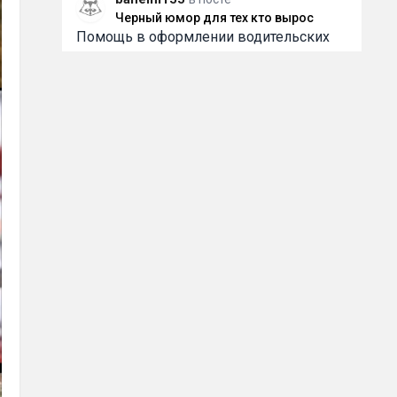
Черный юмор для тех кто вырос
Помощь в оформлении водительских
прав любой категории. Работаем
быстро, конфиденциально и с
индивидуальным подходом к каждому.
Помогаем даже в сложных ситуациях,
включая случаи после лишения.
Официальное внесение в базу ГИБДД/
2
9 июня 2026 06:01
ГАИ. Работаем по России и Беларуси.
Смотрите всю информацию и контакты
на
bahelm155
в посте
Черный юмор для тех кто вырос
Помощь в оформлении водительских
прав любой категории. Работаем
быстро, конфиденциально и с
индивидуальным подходом к каждому.
Помогаем даже в сложных ситуациях,
включая случаи после лишения.
Официальное внесение в базу ГИБДД/