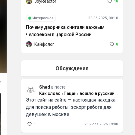
JoyReactor
18
Интересное
30-06-2025, 00:10
Почему дворника считали важным
человеком в царской России
Кайфолог
8
Обсуждения
с
Shad
в посте
Как слово «Пацан» вошло в русский
Этот сайт на сайте — настоящая находка
язык и что оно значит
для поиска работы. эскорт работа для
девушек в москве
1
28 июля 2026 19:00