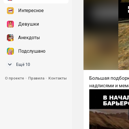
Интересное
Девушки
Анекдоты
Подслушано
Ещё 10
Большая подборк
О проекте
Правила
Контакты
надписями и мема