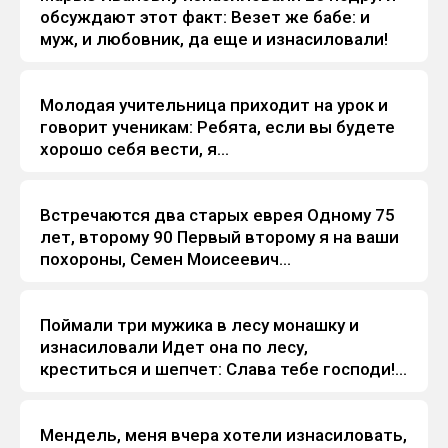
обсуждают этот факт: Везет же бабе: и
муж, и любовник, да еще и изнасиловали!
Молодая учительница приходит на урок и
Анекдоты
говорит ученикам: Ребята, если вы будете
хорошо себя вести, я...
Встречаются два старых еврея Одному 75
Анекдоты
лет, второму 90 Первый второму я на ваши
похороны, Семен Моисеевич...
Поймали три мужика в лесу монашку и
Анекдоты
изнасиловали Идет она по лесу,
креститься и шепчет: Слава тебе господи!...
Мендель, меня вчера хотели изнасиловать,
Анекдоты