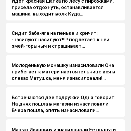
Идет красная шапка по лесу с пирожками,
Анекдоты
присела отдохнуть, останавливается
машина, выходит волк Куда...
Сидит баба-яга на пеньке и кричит:
Анекдоты
-насилуют насилуют!!!!! подлетает к ней
змей-горыныч и спрашивает...
Молоденькую монашку изнасиловали Она
Анекдоты
прибегает к матери настоятельнице вся в
слезах Матушка, меня изнасиловали!...
Встречаются две подружки Одна говорит:
Анекдоты
На днях пошла в магазин изнасиловали
Вчера пошла, опять изнасиловали...
Марью Ивановну изнасиловали Ее подруги
Анекдоты